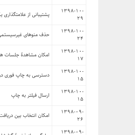
1398-10-
پشتیبانی از علامتگذاری یکباره
29
1398-10-
حذف منوهای غیرسیستمی ا
24
1398-10-
امکان مشاهدهٔ جلسات هم
17
1398-10-
دسترسی به چاپ فوری در 
15
1398-10-
ارسال فیلتر به چاپ
15
1398-09-
امکان انتخاب بین دریافت یا مش
26
1398-09-