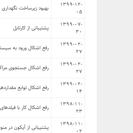
1399-12-
بهبود زیرساخت نگهداری 
05
1399-07-
پشتیبانی از کارتابل
30
1399-02-
رفع اشکال ورود به سیس
27
1399-02-
رفع اشکال جستجوی مراکز ه
27
1399-02-
رفع اشکال توابع مقداردهی
14
1398-11-
رفع اشکال کار با فیلدهای 
23
1398-11-
پشتیبانی از آیکون در من
02