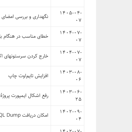
1405-04-
نگهداری و بررسی امضای ف
07
1404-07-
خطای مناسب در هنگام با
07
1404-07-
خارج کردن سرستونهای اک
07
1403-08-
افزایش تایم‌اوت چاپ
06
1403-06-
رفع اشکال ایمپورت پروژهٔ
25
1402-09-
امکان دریافت SQL Dump از سرویس لاگ‌های ایمپورت
04
1402-07-