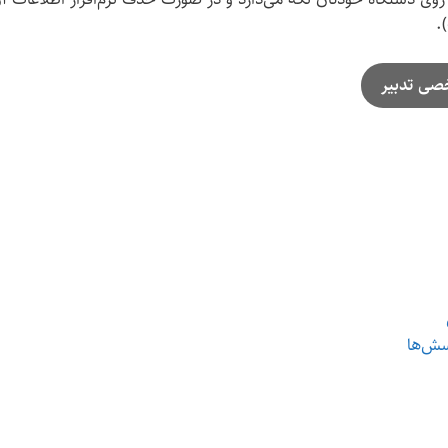
.
خصی تدبیر
سش‌ها