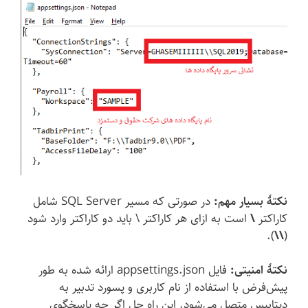
نکتهٔ بسیار مهم:
در صورتی که مسیر SQL Server شامل
کاراکتر
\
است به ازای هر کاراکتر \ باید دو کاراکتر وارد شود
).
\\
(
نکتهٔ امنیتی:
فایل appsettings.json ارائه شده به طور
پیش‌فرض با استفاده از نام کاربری و پسورد تدبیر به
دیتابیس متصل می‌شود. این راه حل اگر چه پاسخگوی