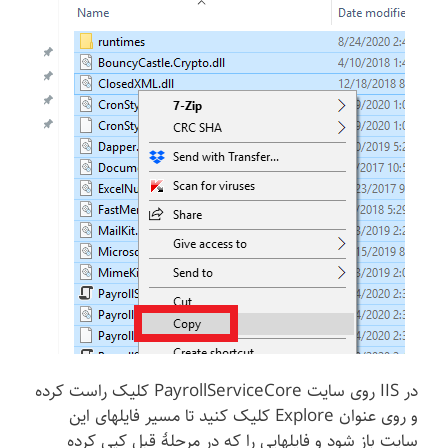
در IIS روی سایت PayrollServiceCore کلیک راست کرده
و روی عنوان Explore کلیک کنید تا مسیر فایلهای این
سایت باز شود و فایلهایی را که در مرحلهٔ قبل کپی کرده